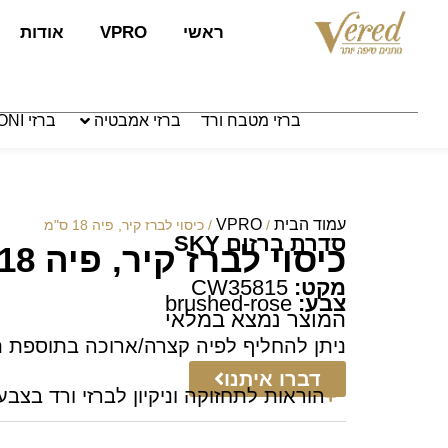
לתוכן
ראשי
VPRO
אודות
ברזי מטבח ורד
ברזי אמבטיה
ברזי PAFFONI איטליה
עמוד הבית
VPRO
/
/ כיסוי לברז קיר, פיה 18 ס"מ
סדרת ברזים SKY
כיסוי לברז קיר, פיה 18 ס"מ
מקט:
CW35815
צבע:
brushed-rose
המוצר נמצא במלאי
ניתן להחליף לפיה קצרה/ארוכה בתוספת 
דברו איתנו
הוראות לתחזוקה וניקיון לברזי ורד בצבע