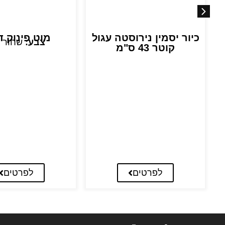
כיור יסמין נירוסטה עגול
מוט פינוק ד
צבע:
שחור 
קוטר 43 ס"מ
לפרטים
לפרטים