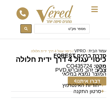
לתוכן
עמוד הבית
VPRO
/
/ כיסוי עגול 4 דרך ידית חלולה
סדרת ברזים FOREST
כיסוי עגול 4 דרך ידית חלולה
מקט:
CO435724
צבע:
זהב מוברש PVD
המוצר נמצא במלאי
דברו איתנו
ייחודיות האינטרפוץ
סרטון התקנה