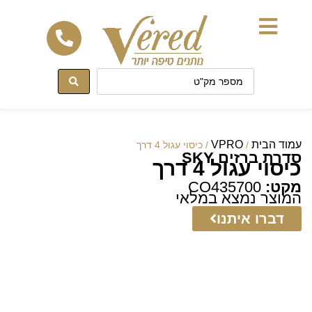
לתוכן
עמוד הבית
VPRO
/
/ כיסוי עגול 4 דרך
סדרת ברזים SKY
כיסוי עגול 4 דרך
מקט:
CO435700
המוצר נמצא במלאי
דברו איתנו