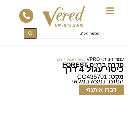
לתוכן
עמוד הבית
VPRO
/
/ כיסוי עגול 4 דרך
סדרת ברזים FOREST
כיסוי עגול 4 דרך
מקט:
CO435701
המוצר נמצא במלאי
דברו איתנו