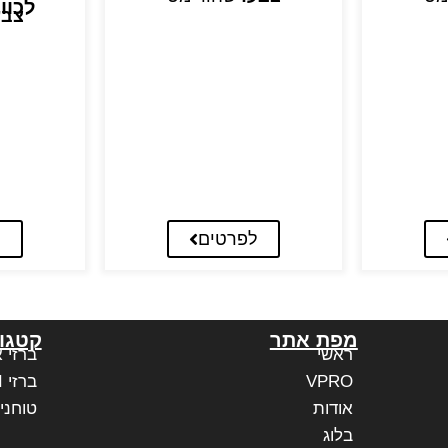
לכוו
צבע
לפרטים
ל
מפת אתר
קטגור
ראשי
ברזי 
VPRO
ברזי PAFFONI איטליה
אודות
טוחני
בלוג