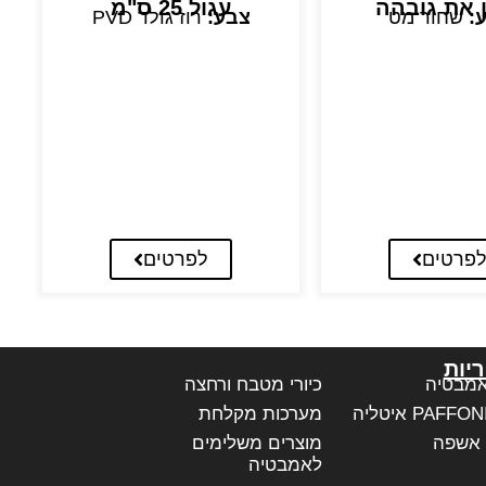
ן את גובהה
עגול 25 ס"מ
:
שחור מט
צבע:
רוז גולד PVD
פרטים
לפרטים
יות
אמבטיה
כיורי מטבח ורחצה
מערכות מקלחת
 אשפה
מוצרים משלימים
לאמבטיה