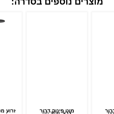
מוצרים נוספים בסדרה:
רור
מוט פינוק דרור
זרוע מ
מט
צבע:
שחור מט