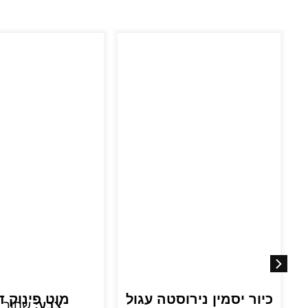
כיור יסמין נירוסטה עגול
מוט פינוק ד
צבע:
שחור 