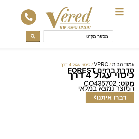
לתוכן
עמוד הבית
VPRO
/
/ כיסוי עגול 4 דרך
סדרת ברזים FOREST
כיסוי עגול 4 דרך
מקט:
CO435702
המוצר נמצא במלאי
דברו איתנו