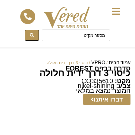
לתוכן
עמוד הבית
VPRO
/
/ כיסוי 3 דרך ידית חלולה
סדרת ברזים FOREST
כיסוי 3 דרך ידית חלולה
מקט:
CO335610
צבע:
nikel-shining
המוצר נמצא במלאי
דברו איתנו