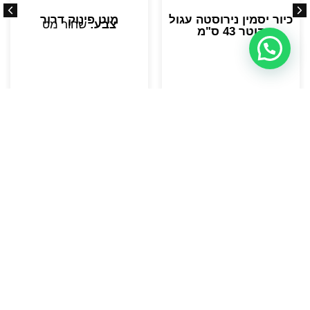
כיור יסמין נירוסטה עגול
מוט פינוק דרור
צבע:
שחור מט
קוטר 43 ס"מ
לפרטים
לפרטים