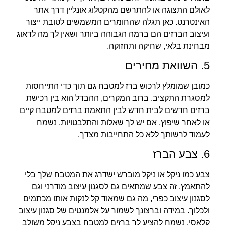
לאולם התצוגה או להתרשם מהקטלוג אונליין דרך אתר
האינטרנט. כאן תגלה שהחומרים המשמשים לטובת ייצור
ועיצוב הברזים הם ברמה הגבוהה ביותר ושאין לך מה לדאוג
מבחינת בלאי, שחיקה ותחזוקה.
5. השוואת מחירים
כמובן שמומלץ לרכוש ברז למטבח גם תוך כדי התייחסות
למסגרת התקציב. ברוב המקרים, ההבדל הוא בין רכישת
ברזים חדשים לבית חדש לבין התאמת ברזים למטבח קיים
או לאחר שיפוץ. אם יש לך שאלות והתלבטויות, נשמח
לעמוד לרשותך ללא כל התחייבות מצדך.
6. צבע הברז
צבע כמו ניקל או ניקל מוברש ישדרג את המטבח שלך בלי
להתאמץ. זה צבע שמתאים גם לסגנון עיצוב מודרני וגם
לסגנון עיצוב כפרי, מה גם שמאוד קל לנקות אותו מכתמים
ולכלוך. במידה וברצונך לשמור על אלמנטים של סגנון עיצוב
קלאסי, נשמח להציע לך ברזים למטבח בצבע ניקל משולב