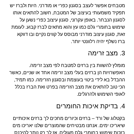
מטבחים אפשר לעצב בסגנון כפרי או מודרני. היות ולברז יש
תפקיד משמעותי בעיצוב של המטבח, חשוב להתאים אותו
לסגנון הנבחר. באופן עקרוני, סגנון עיצוב כפרי נשען על
שימוש בחומרי גלם כמו עץ והוא מתאים לברז קבוע. לעומת
זאת, סגנון עיצוב מודרני מבוסס על קווים נקיים ובו דווקא
ברז נשלף יהיה רלוונטי יותר.
3. מצב זרימה
מומלץ להשוות בין ברזים למטבח לפי מצב זרימה.
האפשרויות הן ברזים בעלי מצב זרימה אחד או שניים, כאשר
ההבדל בא לידי ביטוי בעוצמת ובסגנון הזרימה. כמו תמיד,
הכי טוב להתאים את מצב הזרימה בפרט ואת הברז בכלל
לאופי השימוש ולהרגלים.
4. בדיקת איכות החומרים
בקטלוג של ורד – ברזים וכיורים מחכים לך ברזים איכותיים
שיאריכו ימים. אנחנו מבטיחים שהמוצרים שלנו יאריכו מים
בזכות שימוש בחומרי גלם מעולים, אז לך רק נותר להיכנס