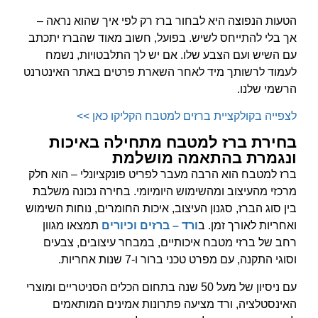
הטעות הנפוצה היא לבחור ברז רק לפי איך שהוא נראה –
אך בלי להתייחס לשיש. בפועל, חשוב מאוד שהברז יתכתב
עם השיש ועם הצבע שלו. אם יש לך התלבטויות, נשמח
לעמוד לרשותך מיד לאחר השארת פרטים באתר האינטרנט
הרשמי שלנו.
לצפייה בקולקציית ברזים למטבח הקליקו כאן >>
בחירת ברז למטבח מתחילה באיכות
ונגמרת בהתאמה מושלמת
ברז למטבח הוא הרבה מעבר לפריט פונקציונלי – הוא חלק
מרכזי מהעיצוב ומהשימוש היומיומי. בחירה נכונה משלבת
בין סוג הברז, סגנון העיצוב, איכות החומרים, נוחות השימוש
ואחריות לאורך זמן. ב
ורד – ברזים וכיורים
תמצאו מגוון
רחב של ברזי מטבח איכותיים, במבחר עיצובים, צבעים
וסוגי התקנה, עם מפרט טכני ברור ו-7 שנות אחריות.
עם ניסיון של מעל 50 שנה בתחום הכלים הסניטריים ומוצרי
האינסטלציה, ורד מציעה פתרונות אמינים המותאמים