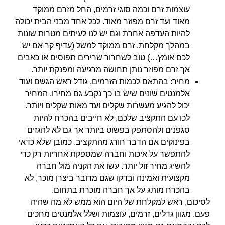
עוצמות זרם וכמה סוגי זרמים, החל מזרם ממוקד
מאוד ועד זרם מפוזר מאוד. לכל אחד מבני הבית יכולה
להיות העדפה אחרת וגם יש לנו לעיתים מטרות שונות
במהלך מקלחת. זרם ממוקד למשל (עדיף קר אם יש
לכם אומץ…) טוב לשחרור שרירים תפוסים או כאבים
אך זרם מפוזר נותן תחושה מרגיעה ומפנקת יותר.
מחיר: בהתאם לכמות הזרמים, גודל ראש הגשם ועוד
אלמנטים שונים שיש בו כך נקבע גם מחירו. המחיר
יכול להגיע מעשרות שקלים ועד מאות שקלים ויותר.
לכו עם התקציב שלכם, לא חייבים בהכרח להיות
סגפנים ולהסתפק בפשוט ביותר אך גם לא להגזים
בפינוקים אם הדבר חורג מהתקציב. כמובן שלא כדאי
להתפשר על איכות וחברה שמספקת אחריות רק כדי
להשיג מחיר זול יותר. עשו את הקניה מול חברה
מקצועית ואמינה ובדקו שגם מדובר ביצרן מוכר, לא
בהכרח מותג על אך חברה מוכרת בתחום.
לסיכום, ראש למקלחת של היום הוא ממש לא מה שהיה
פעם. מגוון גדלים, זרמים, עוצמות ושלל אלמנטים מחכים