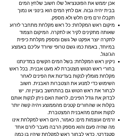
אכן יממש את הפוטנציאל שלו חשוב שלחץ המים
בבית יהיה גבוה. אם לחץ המים הוא בינוני או נמוך
תקבלו זרם מים חלש ולא מספק.
מיקום ראש המקלחת: כל ראש מקלחת מתחבר לזרוע
שאותה מתקינים לקיר או לתקרה. המיקום הצמוד
לתקרה יוצר אפקט של גשם ומספק מקלחת כיפית
במיוחד, באמת כמו גשם טרופי שיורד עליכם באמצע
הג'ונגל.
ניקיון ראש המקלחת: בשל המים הקשים במדינתנו
בחורי ראש הטוש מצטברת לא מעט אבנית. בכל ראש
מקלחת מומלץ לנקות בעדינות את הפינים לאחר
השימוש כדי למנוע את הצטברות האבנית. חשוב
לבחור את ראש הטוש גם בהתחשב בעניין זה. יש
לבדוק את גודל הפינים, לראות האם ניתן לנקות אותם
בקלות או שהחורים קטנים מהממוצע ויהיה קשה יותר
לנקות אותם מהאבנית המצטברת.
זרמים ועוצמות מים: כאמור, היום ראש למקלחת אינו
מה שהיה פעם והוא מספק הרבה מעבר לזרם אחד
סטנדרטי. כדאי לבחור ראש למקלחת שיהיו בו כמה