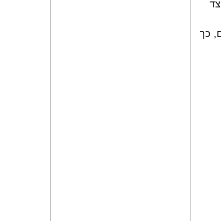
צד
, כך