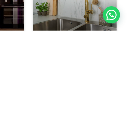
זמן להכיר את קולקציית
איזה ב
הברזים בציפוי PVD
התאמה של
ברז מהווה כאלמנט חשוב
וסגנון הע
ומשמעותי הן במטבח והן בחדרי
להיות חל
האמבטיה.כיום, כל מי שמחפש
השיקולים.
אחר ברזים עתיד לגלות
קרא עוד »
קרא עוד »