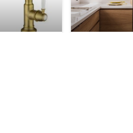
רז מומלץ למטבח
קולקציית ברזים זהב
וברונזה לאמבטיה
 הברז לאופי הבישול
ברזים היום מעוצבים כך ש
יצוב של המטבח חייבת
להוות את העוגן העיצובי ב
ק בלתי נפרד ממערכת
כלומר להיות הפריט שעלי
 בנוסף, כדאי
העיצוב כולו.
קרא עוד »
מפת אתר
קטגור
ראשי
ברזי 
VPRO
ברזי PAFFONI איטליה